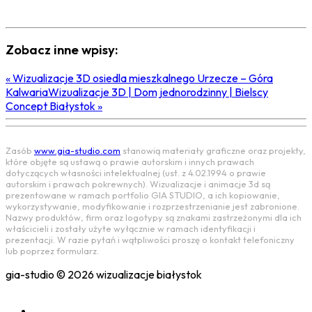
Zobacz inne wpisy:
« Wizualizacje 3D osiedla mieszkalnego Urzecze – Góra
Kalwaria
Wizualizacje 3D | Dom jednorodzinny | Bielscy
Concept Białystok »
Zasób
www.gia-studio.com
stanowią materiały graficzne oraz projekty,
które objęte są ustawą o prawie autorskim i innych prawach
dotyczących własności intelektualnej (ust. z 4.02.1994 o prawie
autorskim i prawach pokrewnych). Wizualizacje i animacje 3d są
prezentowane w ramach portfolio GIA STUDIO, a ich kopiowanie,
wykorzystywanie, modyfikowanie i rozprzestrzenianie jest zabronione.
Nazwy produktów, firm oraz logotypy są znakami zastrzeżonymi dla ich
właścicieli i zostały użyte wyłącznie w ramach identyfikacji i
prezentacji. W razie pytań i wątpliwości proszę o kontakt telefoniczny
lub poprzez formularz.
gia-studio © 2026 wizualizacje białystok