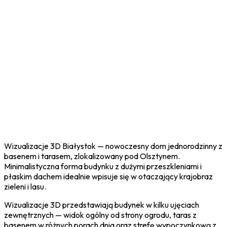
Wizualizacje 3D Białystok — nowoczesny dom jednorodzinny z
basenem i tarasem, zlokalizowany pod Olsztynem.
Minimalistyczna forma budynku z dużymi przeszkleniami i
płaskim dachem idealnie wpisuje się w otaczający krajobraz
zieleni i lasu.
Wizualizacje 3D przedstawiają budynek w kilku ujęciach
zewnętrznych — widok ogólny od strony ogrodu, taras z
basenem w różnych porach dnia oraz strefę wypoczynkową z